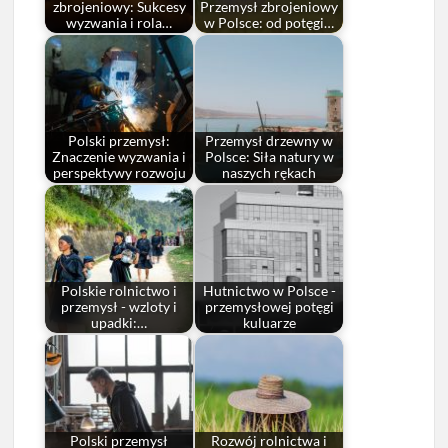
zbrojeniowy: Sukcesy
Przemysł zbrojeniowy
wyzwania i rola…
w Polsce: od potęgi…
Polski przemysł:
Przemysł drzewny w
Znaczenie wyzwania i
Polsce: Siła natury w
perspektywy rozwoju
naszych rękach
Polskie rolnictwo i
Hutnictwo w Polsce -
przemysł - wzloty i
przemysłowej potęgi
upadki:…
kuluarze
Polski przemysł
Rozwój rolnictwa i