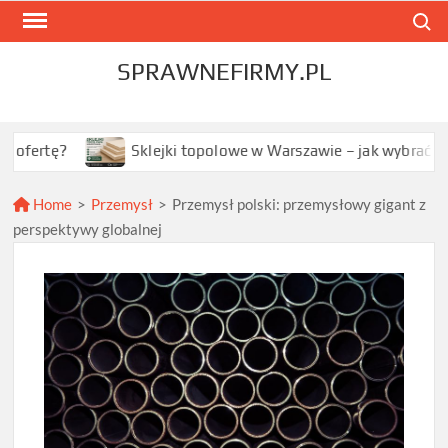
Skip
Search
to
content
SPRAWNEFIRMY.PL
Sklejki topolowe w Warszawie – jak wybrać najlepszą opc
Home
>
Przemysł
>
Przemysł polski: przemysłowy gigant z
perspektywy globalnej