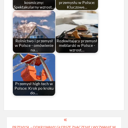
kosmiczny:
przemysłu w Polsce:
Spektakularny wzrost…
Kluczowe…
Rolnictwo i przemysł
Rozkwitający przemysł
w Polsce - omówienie
meblarski w Polsce -
na…
wzrost…
Przemysł high tech w
Polsce: Krok po kroku
do…
Nawigacja
PRZEMYSŁ – ODKRYWAMY GŁĘBSZE ZNACZENIE I WYZWANIE W