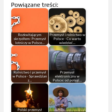
Powiązane treści:
Rozkwitającym
Przemysł i rolnictwo w
skrzydłem: Przemysł
Polsce - Co warto
lotniczy w Polsce…
wiedzieć…
Rolnictwo i przemysł
Przemysł
w Polsce - Sprawdzian
elektroniczny w
z…
Polsce: od potęgi…
Polski przemysł