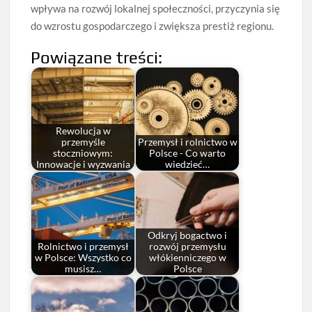
wpływa na rozwój lokalnej społeczności, przyczynia się
do wzrostu gospodarczego i zwiększa prestiż regionu.
Powiązane treści:
Rewolucja w
przemyśle
Przemysł i rolnictwo w
stoczniowym:
Polsce - Co warto
Innowacje i wyzwania
wiedzieć…
Odkryj bogactwo i
Rolnictwo i przemysł
rozwój przemysłu
w Polsce: Wszystko co
włókienniczego w
musisz…
Polsce