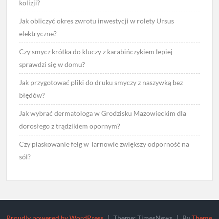
kolizji?
Jak obliczyć okres zwrotu inwestycji w rolety Ursus
elektryczne?
Czy smycz krótka do kluczy z karabińczykiem lepiej
sprawdzi się w domu?
Jak przygotować pliki do druku smyczy z naszywką bez
błędów?
Jak wybrać dermatologa w Grodzisku Mazowieckim dla
dorosłego z trądzikiem opornym?
Czy piaskowanie felg w Tarnowie zwiększy odporność na
sól?
Proudly powered by WordPress
|
Theme: TimesNews
|
By
Theme