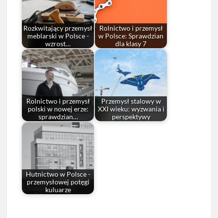
Rozkwitający przemysł
Rolnictwo i przemysł
meblarski w Polsce -
w Polsce: Sprawdzian
wzrost…
dla klasy 7
Rolnictwo i przemysł
Przemysł stalowy w
polski w nowej erze:
XXI wieku: wyzwania i
sprawdzian…
perspektywy
Hutnictwo w Polsce -
przemysłowej potęgi
kuluarze