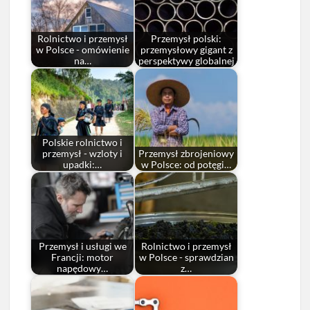
Rolnictwo i przemysł
Przemysł polski:
w Polsce - omówienie
przemysłowy gigant z
na…
perspektywy globalnej
Polskie rolnictwo i
przemysł - wzloty i
Przemysł zbrojeniowy
upadki:…
w Polsce: od potęgi…
Przemysł i usługi we
Rolnictwo i przemysł
Francji: motor
w Polsce - sprawdzian
napędowy…
z…