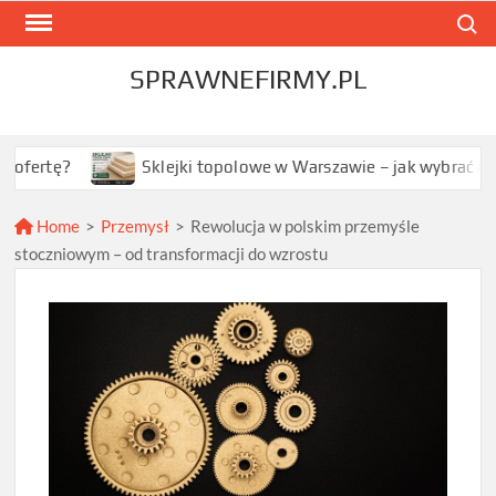
Skip
Search
to
content
SPRAWNEFIRMY.PL
Sklejki topolowe w Warszawie – jak wybrać najlepszą op
Home
>
Przemysł
>
Rewolucja w polskim przemyśle
stoczniowym – od transformacji do wzrostu