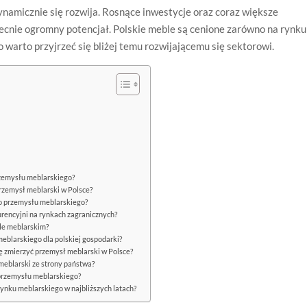
ynamicznie się rozwija. Rosnące inwestycje oraz coraz większe
ecnie ogromny potencjał. Polskie meble są cenione zarówno na rynku
 warto przyjrzeć się bliżej temu rozwijającemu się sektorowi.
rzemysłu meblarskiego?
przemysł meblarski w Polsce?
go przemysłu meblarskiego?
urencyjni na rynkach zagranicznych?
le meblarskim?
meblarskiego dla polskiej gospodarki?
ię zmierzyć przemysł meblarski w Polsce?
meblarski ze strony państwa?
 przemysłu meblarskiego?
rynku meblarskiego w najbliższych latach?