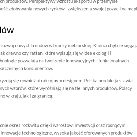
ych produktów. Perspektywy wzrostu eksportu w przemyśle
wość zdobywania nowych rynków i zwiększenia swojej pozycji na map
dów
ozwój nowych trendów w branży meblarskiej. Klienci chętnie sięgaj
ak drewno czy rattan, które wpisują się w idee ekologii i
ologie pozwalają na tworzenie innowacyjnych i funkcjonalnych
spółczesnych konsumentów.
ryzują się również atrakcyjnym designem. Polska produkcja stawia
nych wzorów, które wyróżniają się na tle innych produktów. Polscy
 w kraju, jak i za granicą.
nie okres rozkwitu dzięki wzrostowi inwestycji oraz rosnącym
 innowacje technologiczne, wysoka jakość oferowanych produktów