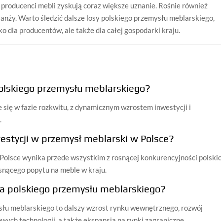
y producenci mebli zyskują coraz większe uznanie. Rośnie również
branży. Warto śledzić dalsze losy polskiego przemysłu meblarskiego,
ko dla producentów, ale także dla całej gospodarki kraju.
polskiego przemysłu meblarskiego?
 się w fazie rozkwitu, z dynamicznym wzrostem inwestycji i
.
westycji w przemysł meblarski w Polsce?
Polsce wynika przede wszystkim z rosnącej konkurencyjności polski
osnącego popytu na meble w kraju.
la polskiego przemysłu meblarskiego?
łu meblarskiego to dalszy wzrost rynku wewnętrznego, rozwój
ych technologii, a także ekspansja na rynki zagraniczne.