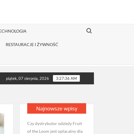
Search for:
TECHNOLOGIA
RESTAURACJE I ŻYWNOŚĆ
akie badania wykonać przed wizytą u androloga w Milanówku?
piątek, 07 sierpnia, 2026
3:27:38 AM
Najnowsze wpisy
Czy dystrybutor odzieży Fruit
of the Loom jest opłacalny dla