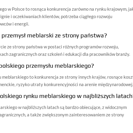
go w Polsce to rosnąca konkurencja zarówno na rynku krajowym, jak
ignie i oczekiwaniach klientów, potrzeba ciągłego rozwoju
wców i energii.
i przemysł meblarski ze strony państwa?
rcie ze strony państwa w postaci różnych programów rozwoju,
kach zagranicznych oraz szkoleń i edukacji dla pracowników branży.
 polskiego przemysłu meblarskiego?
 meblarskiego to konkurencja ze strony innych krajów, rosnące kosz
umenckie, ryzyko utraty konkurencyjności na arenie międzynarodowej
olskiego rynku meblarskiego w najbliższych latac
rskiego w najbliższych latach są bardzo obiecujące, z widocznym
 zagranicznych, a także zwiększonym zainteresowaniem ze strony