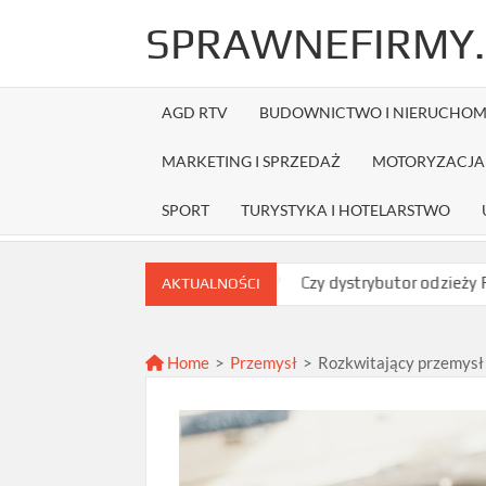
Skip
SPRAWNEFIRMY.
to
content
AGD RTV
BUDOWNICTWO I NIERUCHOM
MARKETING I SPRZEDAŻ
MOTORYZACJA 
SPORT
TURYSTYKA I HOTELARSTWO
ać najlepszą ofertę?
Czy dystrybutor odzieży Fruit of the Loo
AKTUALNOŚCI
Home
>
Przemysł
>
Rozkwitający przemysł 