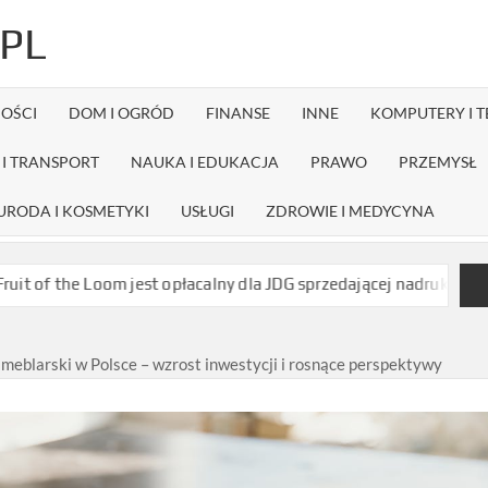
PL
OŚCI
DOM I OGRÓD
FINANSE
INNE
KOMPUTERY I 
I TRANSPORT
NAUKA I EDUKACJA
PRAWO
PRZEMYSŁ
URODA I KOSMETYKI
USŁUGI
ZDROWIE I MEDYCYNA
m jest opłacalny dla JDG sprzedającej nadruki na koszulkach?
J
meblarski w Polsce – wzrost inwestycji i rosnące perspektywy