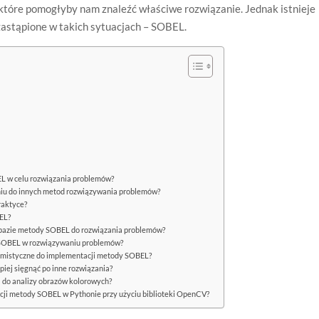
 które pomogłyby nam znaleźć właściwe rozwiązanie. Jednak istnieje
zastąpione w takich sytuacjach – SOBEL.
L w celu rozwiązania problemów?
iu do innych metod rozwiązywania problemów?
raktyce?
EL?
 bazie metody SOBEL do rozwiązania problemów?
 SOBEL w rozwiązywaniu problemów?
gramistyczne do implementacji metody SOBEL?
iej sięgnąć po inne rozwiązania?
do analizy obrazów kolorowych?
cji metody SOBEL w Pythonie przy użyciu biblioteki OpenCV?