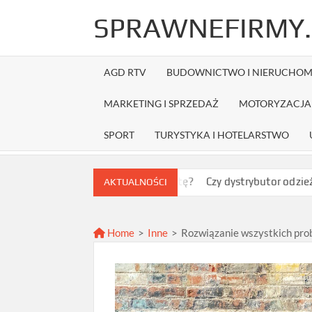
Skip
SPRAWNEFIRMY.
to
content
AGD RTV
BUDOWNICTWO I NIERUCHOM
MARKETING I SPRZEDAŻ
MOTORYZACJA 
SPORT
TURYSTYKA I HOTELARSTWO
ybrać najlepszą ofertę?
Czy dystrybutor odzieży Fruit of the 
AKTUALNOŚCI
Home
>
Inne
>
Rozwiązanie wszystkich pro