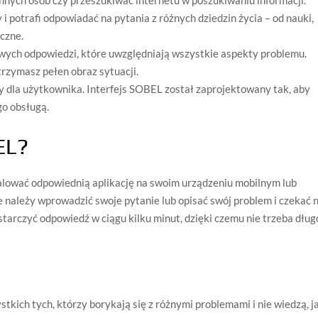
nnych osób czy przeszukiwać internetu w poszukiwaniu informacji.
 potrafi odpowiadać na pytania z różnych dziedzin życia – od nauki,
eczne.
ch odpowiedzi, które uwzględniają wszystkie aspekty problemu.
rzymasz pełen obraz sytuacji.
y dla użytkownika. Interfejs SOBEL został zaprojektowany tak, aby
go obsługą.
EL?
alować odpowiednią aplikację na swoim urządzeniu mobilnym lub
e należy wprowadzić swoje pytanie lub opisać swój problem i czekać 
tarczyć odpowiedź w ciągu kilku minut, dzięki czemu nie trzeba dług
tkich tych, którzy borykają się z różnymi problemami i nie wiedzą, j