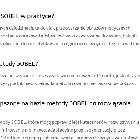
 SOBEL w praktyce?
ch dziedzinach, takich jak przetwarzanie obrazów medycznych,
egmentacja obrazów itp. Może być wykorzystywana do wyodrębniania
 obrazach lub identyfikowania regionów o różnym natężeniu w dan
metody SOBEL?
że prowadzić do fałszywych wykryć krawędzi. Ponadto, jeśli obraz 
cyzyjne lub nieczytelne. Ta metoda również nie radzi sobie dobrze z
epszone na bazie metody SOBEL do rozwiązania
i metody SOBEL, które mogą poprawić jej skuteczność w rozwiązywaniu
iltrowanie nieliniowe, adaptacyjne progi, segmentację przez
ści od konkretnego problemu, warto spróbować różnych wariantów