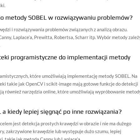
ki.
 do metody SOBEL w rozwiązywaniu problemów?
awędzi i rozwiązywania problemów związanych z analizą obrazu.
anny, Laplace’a, Prewitta, Robertsa, Scharr itp. Wybór metody zależ
.
ioteki programistyczne do implementacji metody
rogramistycznych, które umożliwiają implementację metody SOBEL. Na
eki takie jak OpenCV i scikit-image mają gotowe funkcje do detekcji
ją również narzędzia online, które umożliwiają wypróbowanie metod
a kiedy lepiej sięgnąć po inne rozwiązania?
elem jest detekcja prostych krawędzi w obrazie i nie ma dużego
ry, zakrzywione krawędzie lub występuje dużo szumu, lepiej
, takie jak metoda Canny lub Laplace’a.