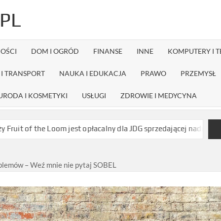
PL
OŚCI
DOM I OGRÓD
FINANSE
INNE
KOMPUTERY I 
I TRANSPORT
NAUKA I EDUKACJA
PRAWO
PRZEMYSŁ
URODA I KOSMETYKI
USŁUGI
ZDROWIE I MEDYCYNA
Loom jest opłacalny dla JDG sprzedającej nadruki na koszulkach?
blemów – Weź mnie nie pytaj SOBEL