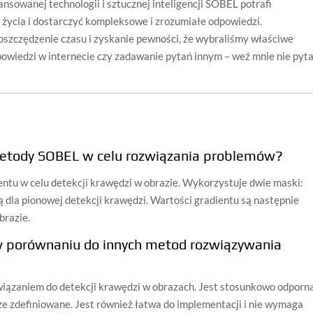
nsowanej technologii i sztucznej inteligencji SOBEL potrafi
 życia i dostarczyć kompleksowe i zrozumiałe odpowiedzi.
szczędzenie czasu i zyskanie pewności, że wybraliśmy właściwe
powiedzi w internecie czy zadawanie pytań innym – weź mnie nie pyta
etody SOBEL w celu rozwiązania problemów?
entu w celu detekcji krawędzi w obrazie. Wykorzystuje dwie maski:
gą dla pionowej detekcji krawędzi. Wartości gradientu są następnie
brazie.
w porównaniu do innych metod rozwiązywania
iązaniem do detekcji krawędzi w obrazach. Jest stosunkowo odporn
rze zdefiniowane. Jest również łatwa do implementacji i nie wymaga