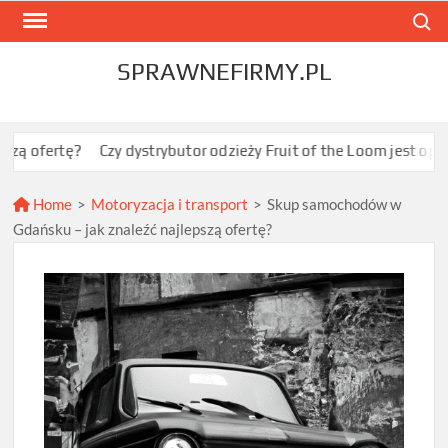
Skip
Search
to
content
SPRAWNEFIRMY.PL
?
Czy dystrybutor odzieży Fruit of the Loom jest opłacalny dla 
Home
>
Motoryzacja i transport
>
Skup samochodów w
Gdańsku – jak znaleźć najlepszą ofertę?