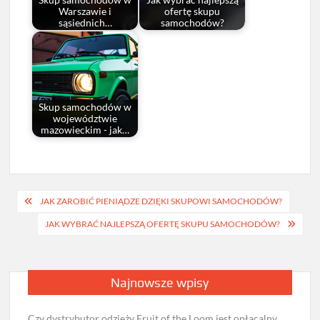
Skup samochodów w
Jak wybrać najlepszą
Warszawie i
ofertę skupu
sąsiednich…
samochodów?
Skup samochodów w
województwie
mazowieckim - jak…
Nawigacja
JAK ZAROBIĆ PIENIĄDZE DZIĘKI SKUPOWI SAMOCHODÓW?
wpisu
JAK WYBRAĆ NAJLEPSZĄ OFERTĘ SKUPU SAMOCHODÓW?
Najnowsze wpisy
Czy dystrybutor odzieży Fruit of the Loom jest opłacalny