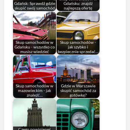
Gdańsk: Sprawdź gdzie
Gdańsku: znajdź
skupić swój samochód
najlepszą ofertę
Skup samochodów w
Skup samochodów -
Gdańsku - wszystko co
jak szybko i
musisz wiedzieć
bezpiecznie sprzedać…
Skup samochodów w
Gdzie w Warszawie
mazowieckim - jak
skupić samochód za
znaleźć…
gotówkę?
Czego powinieneś