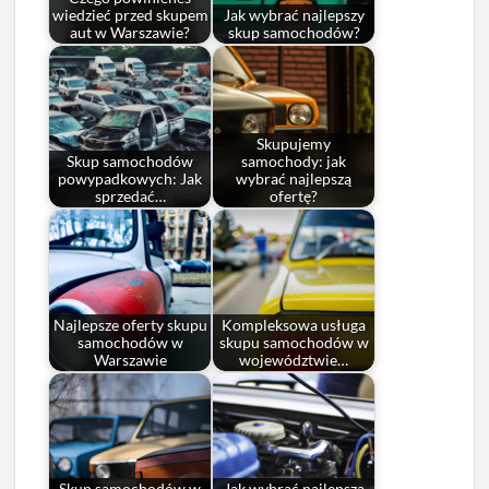
wiedzieć przed skupem
Jak wybrać najlepszy
aut w Warszawie?
skup samochodów?
Skupujemy
Skup samochodów
samochody: jak
powypadkowych: Jak
wybrać najlepszą
sprzedać…
ofertę?
Najlepsze oferty skupu
Kompleksowa usługa
samochodów w
skupu samochodów w
Warszawie
województwie…