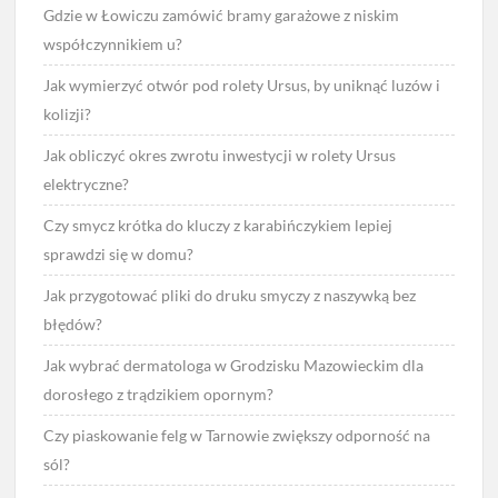
Gdzie w Łowiczu zamówić bramy garażowe z niskim
współczynnikiem u?
Jak wymierzyć otwór pod rolety Ursus, by uniknąć luzów i
kolizji?
Jak obliczyć okres zwrotu inwestycji w rolety Ursus
elektryczne?
Czy smycz krótka do kluczy z karabińczykiem lepiej
sprawdzi się w domu?
Jak przygotować pliki do druku smyczy z naszywką bez
błędów?
Jak wybrać dermatologa w Grodzisku Mazowieckim dla
dorosłego z trądzikiem opornym?
Czy piaskowanie felg w Tarnowie zwiększy odporność na
sól?