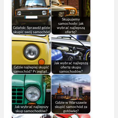
Skupujemy
samochody: jak
Gdańsk: Sprawdź gdzie
wybrać najlepszą
skupić swój samochód
ofertę?
Jak wybrać najlepszą
Gdzie najlepiej skupić
ofertę skupu
samochód? Przegląd…
samochodów?
Gdzie w Warszawie
Jak wybrać najlepszy
skupić samochód za
skup samochodów?
gotówkę?