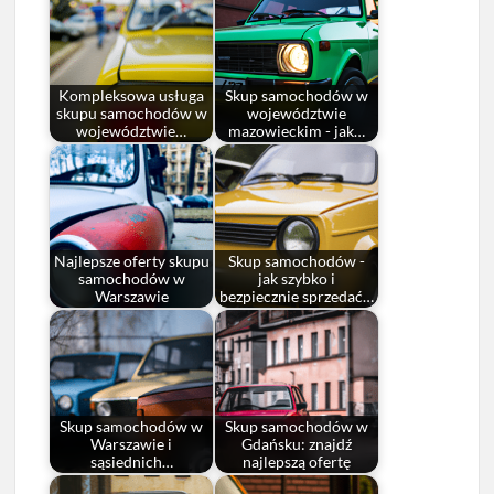
Kompleksowa usługa
Skup samochodów w
skupu samochodów w
województwie
województwie…
mazowieckim - jak…
Najlepsze oferty skupu
Skup samochodów -
samochodów w
jak szybko i
Warszawie
bezpiecznie sprzedać…
Skup samochodów w
Skup samochodów w
Warszawie i
Gdańsku: znajdź
sąsiednich…
najlepszą ofertę