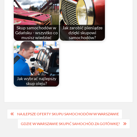
Skup samochodów w
Jak zarobić pieniądze
Gdańsku - wszystko co
dzięki skupowi
musisz wiedzieć
samochodów?
Jak wybrać najlepszy
skup oleju?
Nawigacja
NAJLEPSZE OFERTY SKUPU SAMOCHODÓW W WARSZAWIE
wpisu
GDZIE W WARSZAWIE SKUPIĆ SAMOCHÓD ZA GOTÓWKĘ?