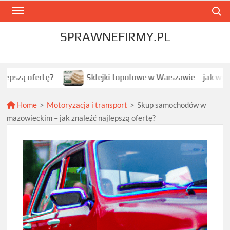
Skip
Search
to
content
SPRAWNEFIRMY.PL
rtę?
Sklejki topolowe w Warszawie – jak wybrać najleps
Home
>
Motoryzacja i transport
>
Skup samochodów w
mazowieckim – jak znaleźć najlepszą ofertę?