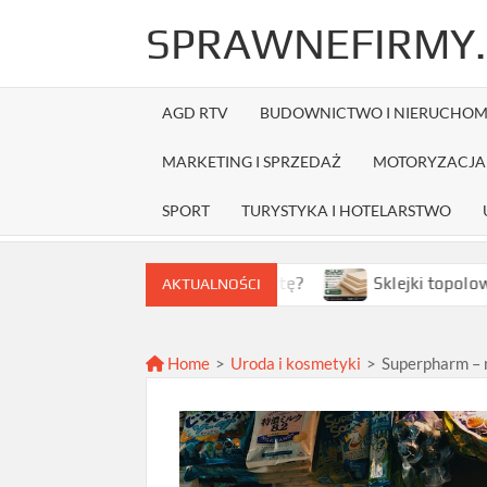
Skip
SPRAWNEFIRMY.
to
content
AGD RTV
BUDOWNICTWO I NIERUCHOM
MARKETING I SPRZEDAŻ
MOTORYZACJA 
SPORT
TURYSTYKA I HOTELARSTWO
brać najlepszą ofertę?
Sklejki topolowe w Warszawie 
AKTUALNOŚCI
Home
>
Uroda i kosmetyki
>
Superpharm – n