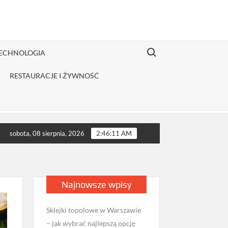
Search for:
TECHNOLOGIA
RESTAURACJE I ŻYWNOŚĆ
butor odzieży Fruit of the Loom jest opłacalny dla JDG sprzedają
sobota, 08 sierpnia, 2026
2:46:13 AM
Najnowsze wpisy
Sklejki topolowe w Warszawie
– jak wybrać najlepszą opcję