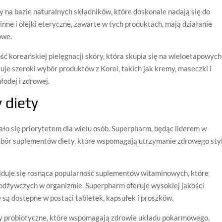
y na bazie naturalnych składników, które doskonale nadają się do
linne i olejki eteryczne, zawarte w tych produktach, mają działanie
owe.
ć koreańskiej pielęgnacji skóry, która skupia się na wieloetapowych
je szeroki wybór produktów z Korei, takich jak kremy, maseczki i
odej i zdrowej.
 diety
ało się priorytetem dla wielu osób. Superpharm, będąc liderem w
wybór suplementów diety, które wspomagają utrzymanie zdrowego sty
duje się rosnąca popularność suplementów witaminowych, które
odżywczych w organizmie. Superpharm oferuje wysokiej jakości
są dostępne w postaci tabletek, kapsułek i proszków.
y probiotyczne, które wspomagają zdrowie układu pokarmowego.