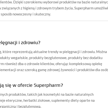
klientów. Dzięki szerokiemu wyborowi produktów na bazie naturalny
w związanych z higieną i zdrowym trybem życia, Superpharm umożliw
w sposób nowoczesny i skuteczny.
lęgnacji i zdrowiu?
, które reprezentują aktualne trendy w pielęgnacji i zdrowiu. Można
produkty wegańskie, produkty bezglutenowe, produkty bez dodatku
rm również dba o zdrowie klientów, oferując kompleksową opiekę
lementacji oraz szeroką gamę zdrowej żywności i produktów dla osó
ują się w ofercie Superpharm?
nych produktów, takich jak kosmetyki na bazie naturalnych
leje eteryczne, herbatki ziołowe, suplementy diety oparte na
organiczną i bezglutenową.