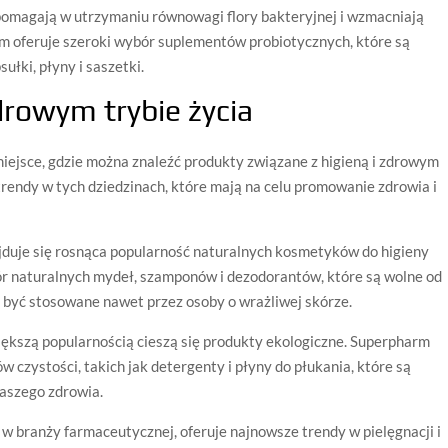
pomagają w utrzymaniu równowagi flory bakteryjnej i wzmacniają
m oferuje szeroki wybór suplementów probiotycznych, które są
ułki, płyny i saszetki.
drowym trybie życia
miejsce, gdzie można znaleźć produkty związane z higieną i zdrowym
trendy w tych dziedzinach, które mają na celu promowanie zdrowia i
jduje się rosnąca popularność naturalnych kosmetyków do higieny
ór naturalnych mydeł, szamponów i dezodorantów, które są wolne od
 być stosowane nawet przez osoby o wrażliwej skórze.
iększą popularnością cieszą się produkty ekologiczne. Superpharm
 czystości, takich jak detergenty i płyny do płukania, które są
naszego zdrowia.
 branży farmaceutycznej, oferuje najnowsze trendy w pielęgnacji i