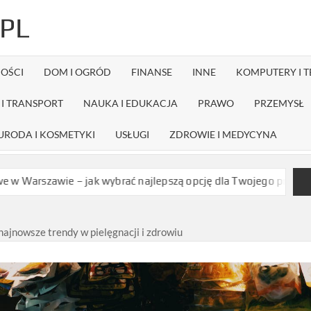
PL
OŚCI
DOM I OGRÓD
FINANSE
INNE
KOMPUTERY I 
I TRANSPORT
NAUKA I EDUKACJA
PRAWO
PRZEMYSŁ
URODA I KOSMETYKI
USŁUGI
ZDROWIE I MEDYCYNA
– jak wybrać najlepszą opcję dla Twojego projektu?
Czy dystry
ajnowsze trendy w pielęgnacji i zdrowiu