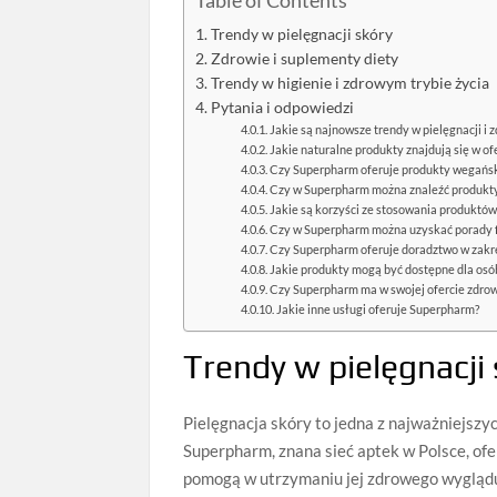
Table of Contents
Trendy w pielęgnacji skóry
Zdrowie i suplementy diety
Trendy w higienie i zdrowym trybie życia
Pytania i odpowiedzi
Jakie są najnowsze trendy w pielęgnacji i 
Jakie naturalne produkty znajdują się w o
Czy Superpharm oferuje produkty wegańs
Czy w Superpharm można znaleźć produkty
Jakie są korzyści ze stosowania produktó
Czy w Superpharm można uzyskać porady 
Czy Superpharm oferuje doradztwo w zakr
Jakie produkty mogą być dostępne dla osób
Czy Superpharm ma w swojej ofercie zdro
Jakie inne usługi oferuje Superpharm?
Trendy w pielęgnacji
Pielęgnacja skóry to jedna z najważniejszy
Superpharm, znana sieć aptek w Polsce, ofe
pomogą w utrzymaniu jej zdrowego wygląd