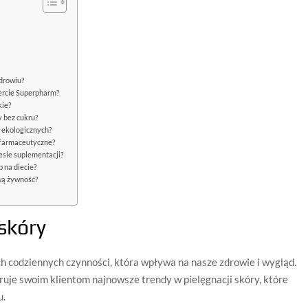
zdrowiu?
fercie Superpharm?
kie?
 bez cukru?
w ekologicznych?
farmaceutyczne?
esie suplementacji?
 na diecie?
wą żywność?
 skóry
ch codziennych czynności, która wpływa na nasze zdrowie i wygląd.
ruje swoim klientom najnowsze trendy w pielęgnacji skóry, które
u.