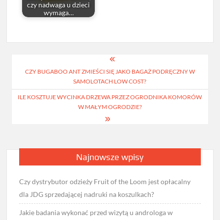
czy nadwaga u dzieci
wymaga…
Nawigacja
CZY BUGABOO ANT ZMIEŚCI SIĘ JAKO BAGAŻ PODRĘCZNY W
wpisu
SAMOLOTACH LOW COST?
ILE KOSZTUJE WYCINKA DRZEWA PRZEZ OGRODNIKA KOMORÓW
W MAŁYM OGRODZIE?
Najnowsze wpisy
Czy dystrybutor odzieży Fruit of the Loom jest opłacalny
dla JDG sprzedającej nadruki na koszulkach?
Jakie badania wykonać przed wizytą u androloga w