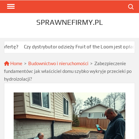
Skip
Search
to
content
SPRAWNEFIRMY.PL
zy dystrybutor odzieży Fruit of the Loom jest opłacalny dla JDG 
Home
>
Budownictwo i nieruchomości
>
Zabezpieczenie
fundamentów: jak właściciel domu szybko wykryje przecieki po
hydroizolacji?