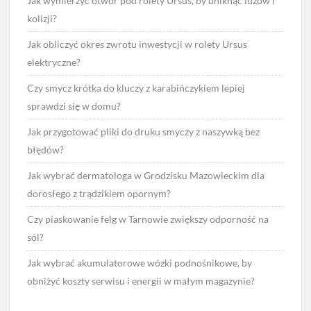
Jak wymierzyć otwór pod rolety Ursus, by uniknąć luzów i
kolizji?
Jak obliczyć okres zwrotu inwestycji w rolety Ursus
elektryczne?
Czy smycz krótka do kluczy z karabińczykiem lepiej
sprawdzi się w domu?
Jak przygotować pliki do druku smyczy z naszywką bez
błędów?
Jak wybrać dermatologa w Grodzisku Mazowieckim dla
dorosłego z trądzikiem opornym?
Czy piaskowanie felg w Tarnowie zwiększy odporność na
sól?
Jak wybrać akumulatorowe wózki podnośnikowe, by
obniżyć koszty serwisu i energii w małym magazynie?