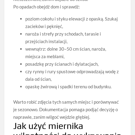
Po opadach obejdź dom i sprawdź:
poziom cokołu i styku elewacji z opaską. Szukaj
zacieków i pęknięć,
naroża i strefy przy schodach, tarasie i
przejściach instalacji,
wewnątrz: dolne 30–50 cm ścian, naroża,
miejsca za meblami,
posadzkę przy ścianach i dylatacjach,
czy rynny i rury spustowe odprowadzają wodę z
dala od ścian,
opaskę żwirową i spadki terenu od budynku.
Warto robić zdjęcia tych samych miejsc i porównywać
je sezonowo. Dokumentacja pomaga podjąć decyzję o
naprawie, zanim wilgoć wejdzie głębiej.
Jak użyć miernika