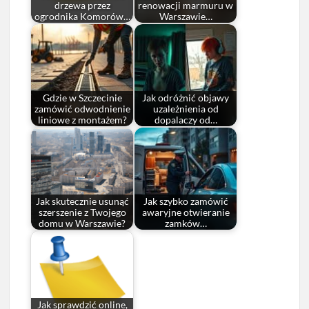
drzewa przez
renowacji marmuru w
ogrodnika Komorów…
Warszawie…
Gdzie w Szczecinie
Jak odróżnić objawy
zamówić odwodnienie
uzależnienia od
liniowe z montażem?
dopalaczy od…
Jak skutecznie usunąć
Jak szybko zamówić
szerszenie z Twojego
awaryjne otwieranie
domu w Warszawie?
zamków…
Jak sprawdzić online,