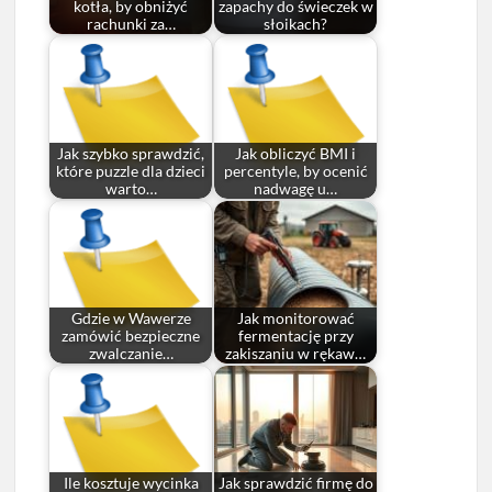
kotła, by obniżyć
zapachy do świeczek w
rachunki za…
słoikach?
Jak szybko sprawdzić,
Jak obliczyć BMI i
które puzzle dla dzieci
percentyle, by ocenić
warto…
nadwagę u…
Gdzie w Wawerze
Jak monitorować
zamówić bezpieczne
fermentację przy
zwalczanie…
zakiszaniu w rękaw…
Ile kosztuje wycinka
Jak sprawdzić firmę do