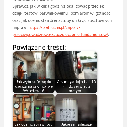
Sprawdź, jak w kilka godzin zlokalizować przeciek
dzięki testowi barwnikowemu i pomiarom wilgotności
oraz jak ocenić stan drenażu, by uniknąć kosztownych
napraw:
https://pietrucha.pl/zapory-
przeciwpowodziowe/zabezpieczenie-fundamentow/
.
Powiązane treści:
Jak wybrać firmę do
Czy mogę dojechać 10
osuszania piwnicy we
km do serwisu z
Wrocławiu?
małym…
Jak ocenić sprawność
Jakie są najlepsze