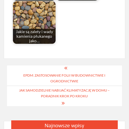
Jakie są zalety i wady
kamienia płukanego
jako…
Nawigacja
EPDM: ZASTOSOWANIE FOLII W BUDOWNICTWIE I
wpisu
OGRODNICTWIE
JAK SAMODZIELNIE NABIJAĆ KLIMATYZACJĘ W DOMU –
PORADNIK KROK PO KROKU
Najnowsze wpisy