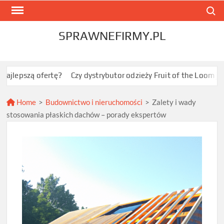
Skip
Search
to
content
SPRAWNEFIRMY.PL
ofertę?
Czy dystrybutor odzieży Fruit of the Loom jest opłacal
Home
>
Budownictwo i nieruchomości
>
Zalety i wady
stosowania płaskich dachów – porady ekspertów