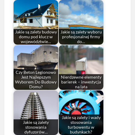
Jakie są zalety budowy
Jakie są zalety wyboru
domu pod klucz w
profesjonalnej firmy
województwie…
do…
Czy Beton Legionowo
Jest Najlepszym
Nierdzewne elementy
Wyborem Do Budowy
barierek – inwestycja
Domu?
na lata
Jakie są zalety i wady
Jakie są zalety
stosowania
stosowania
turbowentu w
dyfuzorów…
budynkach?