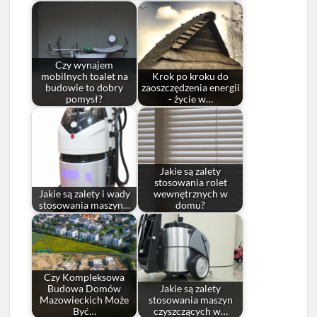
Czy wynajem
mobilnych toalet na
Krok po kroku do
budowie to dobry
zaoszczędzenia energii
pomysł?
- życie w…
Jakie są zalety
stosowania rolet
Jakie są zalety i wady
wewnętrznych w
stosowania maszyn…
domu?
Czy Kompleksowa
Budowa Domów
Jakie są zalety
Mazowieckich Może
stosowania maszyn
Być…
czyszczących w…