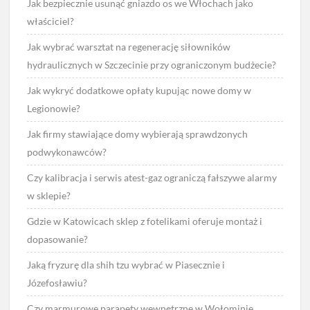
Jak bezpiecznie usunąć gniazdo os we Włochach jako
właściciel?
Jak wybrać warsztat na regenerację siłowników
hydraulicznych w Szczecinie przy ograniczonym budżecie?
Jak wykryć dodatkowe opłaty kupując nowe domy w
Legionowie?
Jak firmy stawiające domy wybierają sprawdzonych
podwykonawców?
Czy kalibracja i serwis atest-gaz ograniczą fałszywe alarmy
w sklepie?
Gdzie w Katowicach sklep z fotelikami oferuje montaż i
dopasowanie?
Jaką fryzurę dla shih tzu wybrać w Piasecznie i
Józefosławiu?
Czy marmurowe parapety wewnętrzne w Wołominie