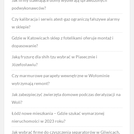
Jak firmy stawiające domy wybierają sprawdzonych
podwykonawców?
Czy kalibracja i serwis atest-gaz ograniczą fałszywe alarmy
w sklepie?
Gdzie w Katowicach sklep z fotelikami oferuje montaż i
dopasowanie?
Jaką fryzurę dla shih tzu wybrać w Piasecznie i
Józefosławiu?
Czy marmurowe parapety wewnętrzne w Wołominie
wytrzymają remont?
Jak zabezpieczyć zwierzęta domowe podczas deratyzacji na
Woli?
Łódź nowe mieszkania – Gdzie szukać wymarzonej
nieruchomości w 2023 roku?
Jak wybrać firmę do czyszczenia separatorów w Gliwicach,