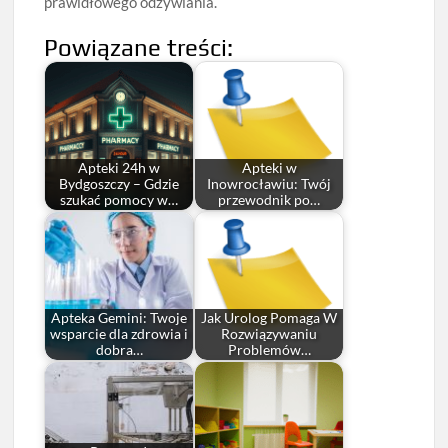
prawidłowego odżywiania.
Powiązane treści:
Apteki 24h w
Apteki w
Bydgoszczy – Gdzie
Inowrocławiu: Twój
szukać pomocy w…
przewodnik po…
Apteka Gemini: Twoje
Jak Urolog Pomaga W
wsparcie dla zdrowia i
Rozwiązywaniu
dobra…
Problemów…