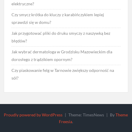
elektryczne?
Czy smycz krótka do kluczy z karabińczykiem lepiej
sprawdzi się w domu?
Jak przygotować pliki do druku smyczy z naszywką bez
błędów?
Jak wybrać dermatologa w Grodzisku Mazowieckim dla
dorosłego z trądzikiem opornym?
Czy piaskowanie felg w Tarnowie zwiększy odporność na
sól?
Proudly powered by WordPress
|
Theme: TimesNews
|
By
Theme
Freesia
.