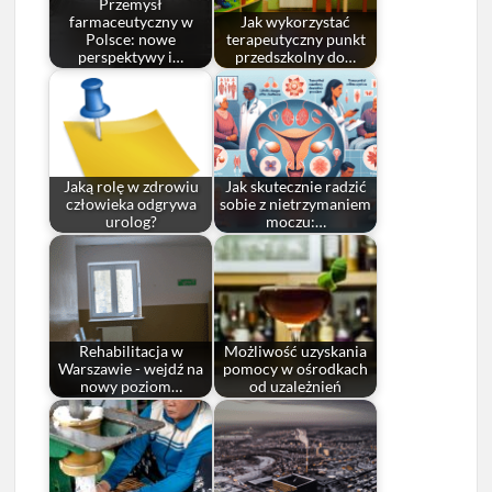
Przemysł
farmaceutyczny w
Jak wykorzystać
Polsce: nowe
terapeutyczny punkt
perspektywy i…
przedszkolny do…
Jaką rolę w zdrowiu
Jak skutecznie radzić
człowieka odgrywa
sobie z nietrzymaniem
urolog?
moczu:…
Rehabilitacja w
Możliwość uzyskania
Warszawie - wejdź na
pomocy w ośrodkach
nowy poziom…
od uzależnień