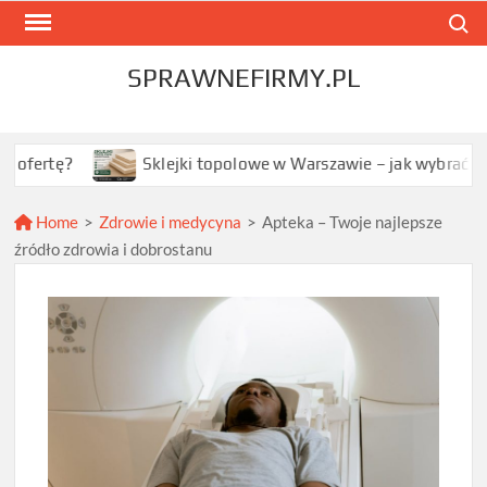
Skip
Search
to
content
SPRAWNEFIRMY.PL
Sklejki topolowe w Warszawie – jak wybrać najlepszą op
Home
>
Zdrowie i medycyna
>
Apteka – Twoje najlepsze
źródło zdrowia i dobrostanu