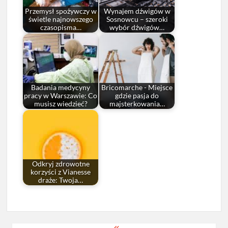
Przemysł spożywczy w
Wynajem dźwigów w
świetle najnowszego
Sosnowcu – szeroki
czasopisma…
wybór dźwigów…
Badania medycyny
Bricomarche - Miejsce
pracy w Warszawie: Co
gdzie pasja do
musisz wiedzieć?
majsterkowania…
Odkryj zdrowotne
korzyści z Vianesse
draże: Twoja…