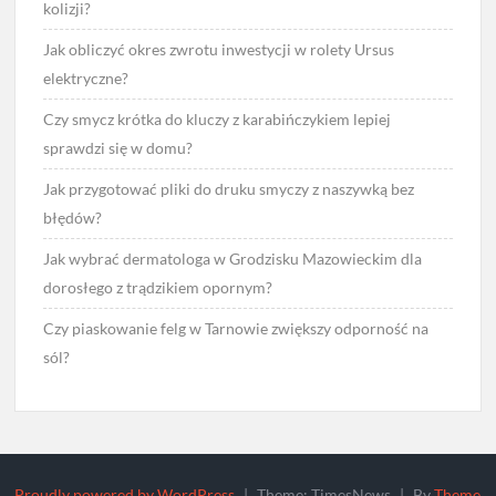
kolizji?
Jak obliczyć okres zwrotu inwestycji w rolety Ursus
elektryczne?
Czy smycz krótka do kluczy z karabińczykiem lepiej
sprawdzi się w domu?
Jak przygotować pliki do druku smyczy z naszywką bez
błędów?
Jak wybrać dermatologa w Grodzisku Mazowieckim dla
dorosłego z trądzikiem opornym?
Czy piaskowanie felg w Tarnowie zwiększy odporność na
sól?
Proudly powered by WordPress
|
Theme: TimesNews
|
By
Theme