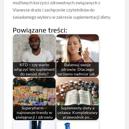
możliwych korzyści zdrowotnych związanych z
Vianesse draże i zachęcenie czytelników do
świadomego wyboru w zakresie suplementacji diety.
Powiązane treści:
KFD – czy warto
Balansuj swoje
włączyć ten suplement
zdrowie: Dlaczego
do swojej diety?
zarówno nadmiar jak…
Superpharm –
Suplementy diety a
najnowsze trendy w
ustawa: Kompleksowy
pielęgnacji i zdrowiu
przewodnik po…