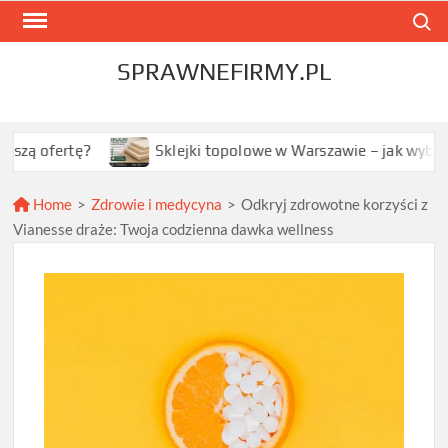
Skip
Search
to
content
SPRAWNEFIRMY.PL
rtę?
Sklejki topolowe w Warszawie – jak wybrać najleps
Home
>
Zdrowie i medycyna
>
Odkryj zdrowotne korzyści z
Vianesse draże: Twoja codzienna dawka wellness