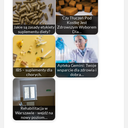
Czy Tłuczeń Pod
Kostkę Jest
Jakie są zasady etykiety
Zdrowszym Wyborem
suplementu diety?
Dla…
Apteka Gemini: Twoje
IBS – suplementy dla
wsparcie dla zdrowia i
chorych.
dobra…
Rehabilitacja w
Warszawie - wejdź na
nowy poziom…