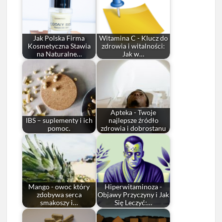
Jak Polska Firma
Witamina C - Klucz do
Kosmetyczna Stawia
zdrowia i witalności:
na Naturalne…
Jak w…
Apteka - Twoje
IBS – suplementy i ich
najlepsze źródło
pomoc.
zdrowia i dobrostanu
Mango - owoc który
Hiperwitaminoza -
zdobywa serca
Objawy Przyczyny i Jak
smakoszy i…
Się Leczyć:…