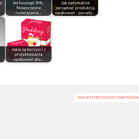
dy
technologii IML:
Jak optymalnie
Nowoczesne
zarządzać produkcją
rozwiązania…
opakowań - porady…
Jakie są korzyści z
projektowania
opakowań aby…
KIM JEST PRODUCENT KARTONÓ