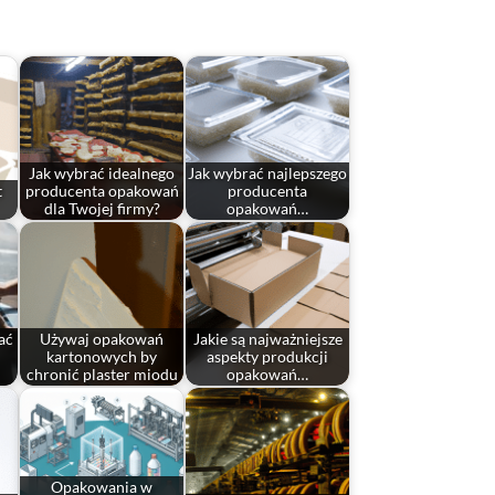
Jak wybrać idealnego
Jak wybrać najlepszego
t
producenta opakowań
producenta
dla Twojej firmy?
opakowań…
ać
Używaj opakowań
Jakie są najważniejsze
kartonowych by
aspekty produkcji
chronić plaster miodu
opakowań…
Opakowania w