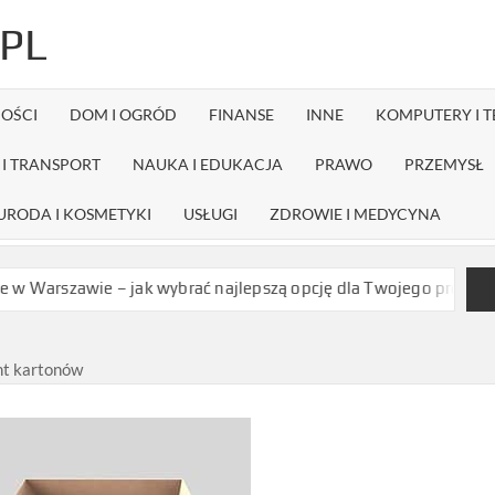
PL
OŚCI
DOM I OGRÓD
FINANSE
INNE
KOMPUTERY I 
I TRANSPORT
NAUKA I EDUKACJA
PRAWO
PRZEMYSŁ
URODA I KOSMETYKI
USŁUGI
ZDROWIE I MEDYCYNA
wie – jak wybrać najlepszą opcję dla Twojego projektu?
Czy dy
nt kartonów