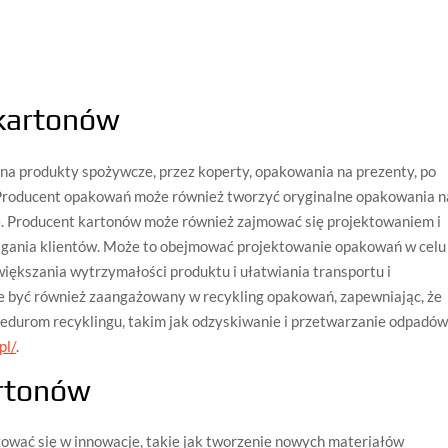
 kartonów
na produkty spożywcze, przez koperty, opakowania na prezenty, po
Producent opakowań może również tworzyć oryginalne opakowania n
e. Producent kartonów może również zajmować się projektowaniem i
gania klientów. Może to obejmować projektowanie opakowań w celu
ększania wytrzymałości produktu i ułatwiania transportu i
 być również zaangażowany w recykling opakowań, zapewniając, że
durom recyklingu, takim jak odzyskiwanie i przetwarzanie odpadów
pl/
.
artonów
wać się w innowacje, takie jak tworzenie nowych materiałów