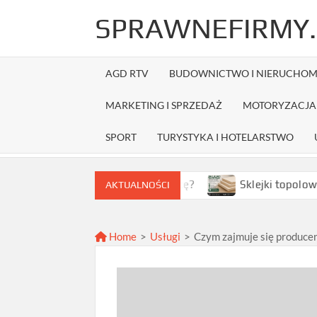
Skip
SPRAWNEFIRMY.
to
content
AGD RTV
BUDOWNICTWO I NIERUCHOM
MARKETING I SPRZEDAŻ
MOTORYZACJA 
SPORT
TURYSTYKA I HOTELARSTWO
k wybrać najlepszą ofertę?
Sklejki topolowe w Warsza
AKTUALNOŚCI
Home
>
Usługi
>
Czym zajmuje się produce