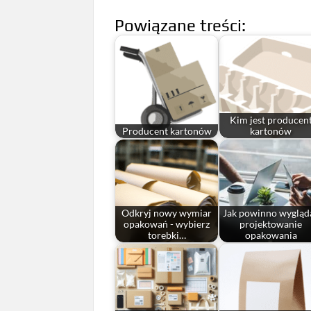
Powiązane treści:
Kim jest producen
Producent kartonów
kartonów
Odkryj nowy wymiar
Jak powinno wygląd
opakowań - wybierz
projektowanie
torebki…
opakowania