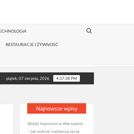
Search for:
TECHNOLOGIA
RESTAURACJE I ŻYWNOŚĆ
strybutor odzieży Fruit of the Loom jest opłacalny dla JDG sprze
piątek, 07 sierpnia, 2026
4:37:39 PM
Najnowsze wpisy
Sklejki topolowe w Warszawie
– jak wybrać najlepszą opcję