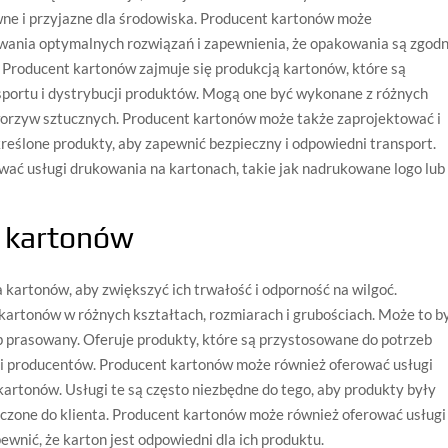
wne i przyjazne dla środowiska. Producent kartonów może
wania optymalnych rozwiązań i zapewnienia, że opakowania są zgod
Producent kartonów zajmuje się produkcją kartonów, które są
ortu i dystrybucji produktów. Mogą one być wykonane z różnych
tworzyw sztucznych. Producent kartonów może także zaprojektować i
eślone produkty, aby zapewnić bezpieczny i odpowiedni transport.
ć usługi drukowania na kartonach, takie jak nadrukowane logo lub
t kartonów
kartonów, aby zwiększyć ich trwałość i odporność na wilgoć.
kartonów w różnych kształtach, rozmiarach i grubościach. Może to b
lub prasowany. Oferuje produkty, które są przystosowane do potrzeb
 i producentów. Producent kartonów może również oferować usługi
artonów. Usługi te są często niezbędne do tego, aby produkty były
czone do klienta. Producent kartonów może również oferować usługi
ewnić, że karton jest odpowiedni dla ich produktu.