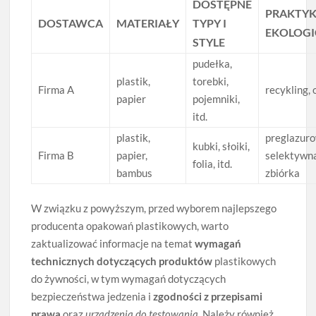
DOSTĘPNE
PRAKTYK
DOSTAWCA
MATERIAŁY
TYPY I
EKOLOGI
STYLE
pudełka,
plastik,
torebki,
Firma A
recykling,
papier
pojemniki,
itd.
plastik,
preglazuro
kubki, słoiki,
Firma B
papier,
selektywn
folia, itd.
bambus
zbiórka
W związku z powyższym, przed wyborem najlepszego
producenta opakowań plastikowych, warto
zaktualizować informacje na temat
wymagań
technicznych dotyczących produktów
plastikowych
do żywności, w tym wymagań dotyczących
bezpieczeństwa jedzenia i
zgodności z przepisami
prawa
oraz
urządzenia do testowania
. Należy również