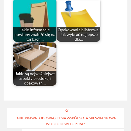
Jakie informacje
Opakowania blistrowe:
powinny znaleźć się na
Jak wybrać najlepsze
torbach…
dla…
Jakie są najważniejsze
aspekty produkcji
opakowań…
Nawigacja
JAKIE PRAWA I OBOWIĄZKI MA WSPÓLNOTA MIESZKANIOWA
wpisu
WOBEC DEWELOPERA?