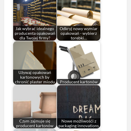
Jak wybrać idealnego
Odkryj nowy wymiar
producenta opakowań
opakowań - wybierz
dla Twojej firmy?
torebki…
Używaj opakowań
kartonowych by
chronić plaster miodu
Producent kartonów
Czym zajmuje się
Nowe możliwośći z
producent kartonów
packaging innovations