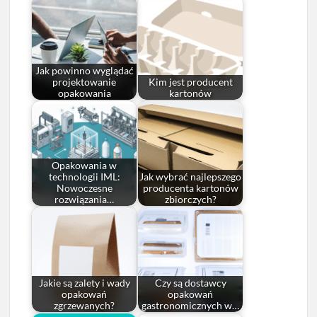
Jak powinno wyglądać
projektowanie
Kim jest producent
opakowania
kartonów
Opakowania w
technologii IML:
Jak wybrać najlepszego
Nowoczesne
producenta kartonów
rozwiązania…
zbiorczych?
Jakie są zalety i wady
Czy są dostawcy
opakowań
opakowań
zgrzewanych?
gastronomicznych w…