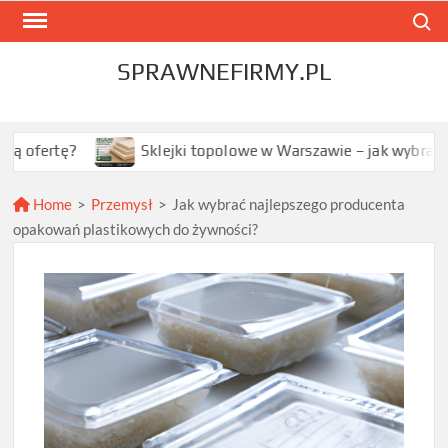
Skip
Search
to
content
SPRAWNEFIRMY.PL
Sklejki topolowe w Warszawie – jak wybrać najlepszą op
Home
>
Przemysł
>
Jak wybrać najlepszego producenta
opakowań plastikowych do żywności?