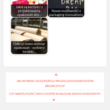
Jakie są korzyści z
projektowania
Nowe możliwośći z
opakowań aby…
packaging innovations
Odkryj nowy wymiar
opakowań - wybierz
torebki…
Nawigacja
JAK WYBRAĆ NAJLEPSZEGO PRODUCENTA KARTONÓW
wpisu
ZBIORCZYCH?
CZY WARTO KUPIĆ MINI COOPER W SALONIE SAMOCHODOWYM?