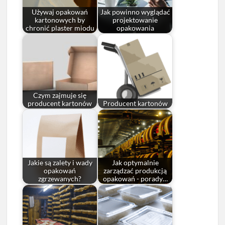
Używaj opakowań
Jak powinno wyglądać
kartonowych by
projektowanie
chronić plaster miodu
opakowania
Czym zajmuje się
producent kartonów
Producent kartonów
Jakie są zalety i wady
Jak optymalnie
opakowań
zarządzać produkcją
zgrzewanych?
opakowań - porady…