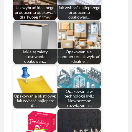
Jak wybrać idealnego
Jak wybrać najlepszego
producenta opakowań
producenta
dla Twojej firmy?
opakowań…
Jakie są zalety
Opakowania e-
stosowania
commerce: Jak wybrać
opakowań…
idealne…
Opakowania w
Opakowania blistrowe:
technologii IML:
Jak wybrać najlepsze
Nowoczesne
dla…
rozwiązania…