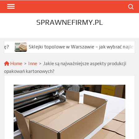
Skip
Search
to
content
SPRAWNEFIRMY.PL
Sklejki topolowe w Warszawie – jak wybrać najlepszą opcję dla
Home
>
Inne
>
Jakie są najważniejsze aspekty produkcji
opakowań kartonowych?