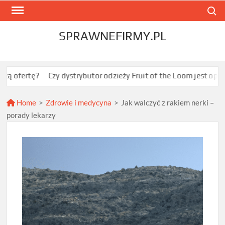
Skip
Search
to
content
SPRAWNEFIRMY.PL
?
Czy dystrybutor odzieży Fruit of the Loom jest opłacalny dla 
Home
>
Zdrowie i medycyna
>
Jak walczyć z rakiem nerki –
porady lekarzy