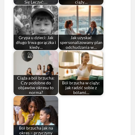
Się Leczyć:…
ciąży…
Grypa u dzieci: Jak
Jak uzyskać
długo trwa gorączka i
spersonalizowany plan
kiedy…
odchudzania w…
Ciąża a ból brzucha:
Czy podobne do
Ból brzucha w ciąży:
objawów okresu to
jak radzić sobie z
norma?
bólami…
Ból brzucha jak na
okres – przyczyny