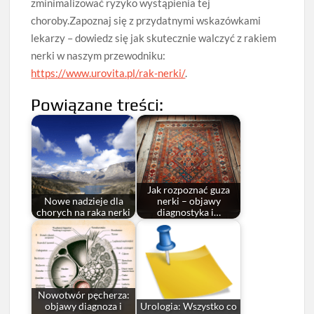
zminimalizować ryzyko wystąpienia tej
choroby.Zapoznaj się z przydatnymi wskazówkami
lekarzy – dowiedz się jak skutecznie walczyć z rakiem
nerki w naszym przewodniku:
https://www.urovita.pl/rak-nerki/
.
Powiązane treści:
Jak rozpoznać guza
Nowe nadzieje dla
nerki – objawy
chorych na raka nerki
diagnostyka i…
Nowotwór pęcherza:
objawy diagnoza i
Urologia: Wszystko co