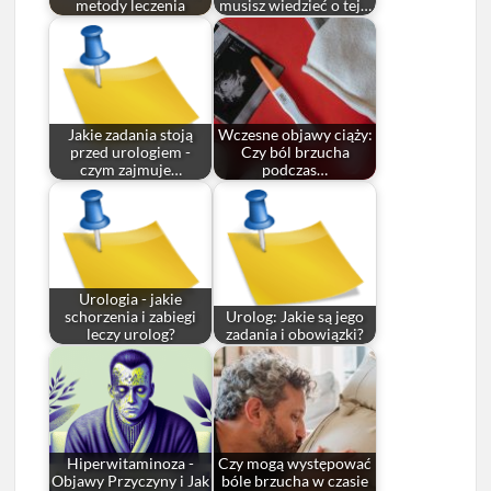
metody leczenia
musisz wiedzieć o tej…
Jakie zadania stoją
Wczesne objawy ciąży:
przed urologiem -
Czy ból brzucha
czym zajmuje…
podczas…
Urologia - jakie
schorzenia i zabiegi
Urolog: Jakie są jego
leczy urolog?
zadania i obowiązki?
Hiperwitaminoza -
Czy mogą występować
Objawy Przyczyny i Jak
bóle brzucha w czasie