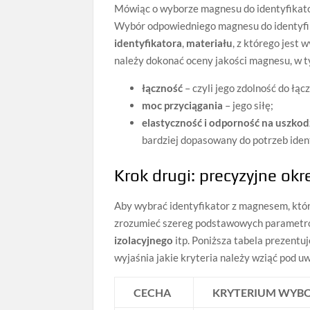
Mówiąc o wyborze magnesu do identyfikator
Wybór odpowiedniego magnesu do identyfik
identyfikatora
,
materiału
, z którego jest
należy dokonać oceny jakości magnesu, w t
łączność
– czyli jego zdolność do łąc
moc przyciągania
– jego siłę;
elastyczność i odporność na uszkod
bardziej dopasowany do potrzeb iden
Krok drugi: precyzyjne o
Aby wybrać identyfikator z magnesem, któr
zrozumieć szereg podstawowych parametró
izolacyjnego
itp. Poniższa tabela prezentu
wyjaśnia jakie kryteria należy wziąć pod u
CECHA
KRYTERIUM WYB