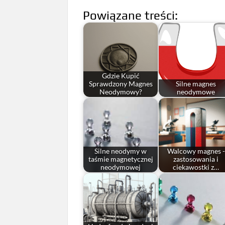
Powiązane treści:
Gdzie Kupić
Sprawdzony Magnes
Silne magnes
Neodymowy?
neodymowe
Silne neodymy w
Walcowy magnes -
taśmie magnetycznej
zastosowania i
neodymowej
ciekawostki z…