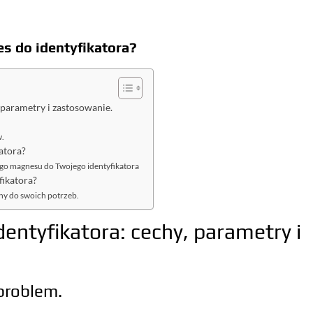
s do identyfikatora?
parametry i zastosowanie.
w.
atora?
go magnesu do Twojego identyfikatora
fikatora?
y do swoich potrzeb.
ntyfikatora: cechy, parametry i
problem.