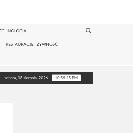
Search for:
TECHNOLOGIA
RESTAURACJE I ŻYWNOŚĆ
butor odzieży Fruit of the Loom jest opłacalny dla JDG sprzedają
sobota, 08 sierpnia, 2026
10:59:46 PM