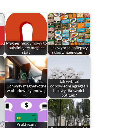
Magnes neodymowy to
najsilniejszy magnes
Jak wybrać najlepszy
stały
sklep z magnesami?
Jak wybrać
Uchwyty magnetyczne
odpowiedni agregat 1
w obudowie gumowej
fazowy dla swoich
—…
potrzeb?
Praktyczny