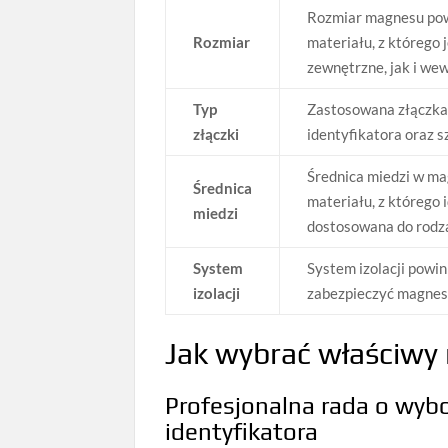
Rozmiar magnesu powi
Rozmiar
materiału, z którego
zewnętrzne, jak i we
Typ
Zastosowana złączka
złączki
identyfikatora oraz sz
Średnica miedzi w m
Średnica
materiału, z którego 
miedzi
dostosowana do rodzaj
System
System izolacji powi
izolacji
zabezpieczyć magnes 
Jak wybrać właściwy
Profesjonalna rada o wy
identyfikatora