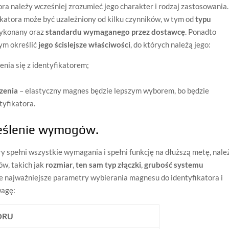
a należy wcześniej zrozumieć jego charakter i rodzaj zastosowania.
atora może być uzależniony od kilku czynników, w tym od
typu
 wykonany oraz
standardu wymaganego przez dostawcę
. Ponadto
ym określić
jego ścislejsze właściwości
, do których należą jego:
zenia się z identyfikatorem;
zenia
– elastyczny magnes będzie lepszym wyborem, bo będzie
tyfikatora.
kreślenie wymogów.
y spełni wszystkie wymagania i spełni funkcję na dłuższą metę, nale
w, takich jak
rozmiar
,
ten sam typ złączki
,
grubość systemu
je najważniejsze parametry wybierania magnesu do identyfikatora i
wagę:
ORU