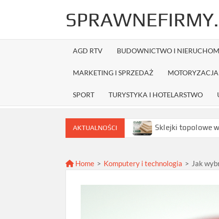
Skip
SPRAWNEFIRMY.
to
content
AGD RTV
BUDOWNICTWO I NIERUCHOM
MARKETING I SPRZEDAŻ
MOTORYZACJA 
SPORT
TURYSTYKA I HOTELARSTWO
brać najlepszą ofertę?
Sklejki topolowe w Warszawie 
AKTUALNOŚCI
Home
>
Komputery i technologia
>
Jak wyb