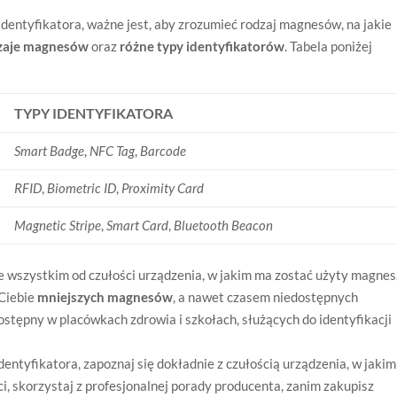
entyfikatora, ważne jest, aby zrozumieć rodzaj magnesów, na jakie
zaje magnesów
oraz
różne typy identyfikatorów
. Tabela poniżej
TYPY IDENTYFIKATORA
Smart Badge
,
NFC Tag
,
Barcode
RFID
,
Biometric ID
,
Proximity Card
Magnetic Stripe
,
Smart Card
,
Bluetooth Beacon
e wszystkim od czułości urządzenia, w jakim ma zostać użyty magnes
Ciebie
mniejszych magnesów
, a nawet czasem niedostępnych
tępny w placówkach zdrowia i szkołach, służących do identyfikacji
ntyfikatora, zapoznaj się dokładnie z czułością urządzenia, w jakim
ci, skorzystaj z profesjonalnej porady producenta, zanim zakupisz