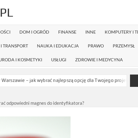
PL
OŚCI
DOM I OGRÓD
FINANSE
INNE
KOMPUTERY I 
I TRANSPORT
NAUKA I EDUKACJA
PRAWO
PRZEMYSŁ
URODA I KOSMETYKI
USŁUGI
ZDROWIE I MEDYCYNA
– jak wybrać najlepszą opcję dla Twojego projektu?
Czy dystry
rać odpowiedni magnes do identyfikatora?