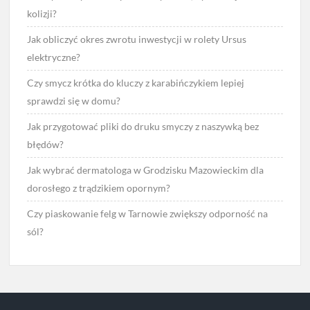
kolizji?
Jak obliczyć okres zwrotu inwestycji w rolety Ursus
elektryczne?
Czy smycz krótka do kluczy z karabińczykiem lepiej
sprawdzi się w domu?
Jak przygotować pliki do druku smyczy z naszywką bez
błędów?
Jak wybrać dermatologa w Grodzisku Mazowieckim dla
dorosłego z trądzikiem opornym?
Czy piaskowanie felg w Tarnowie zwiększy odporność na
sól?