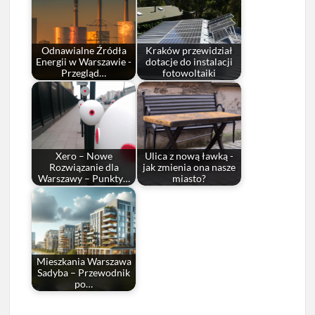
Odnawialne Źródła
Kraków przewidział
Energii w Warszawie -
dotacje do instalacji
Przegląd…
fotowoltaiki
Xero – Nowe
Ulica z nową ławką -
Rozwiązanie dla
jak zmienia ona nasze
Warszawy – Punkty…
miasto?
Mieszkania Warszawa
Sadyba – Przewodnik
po…