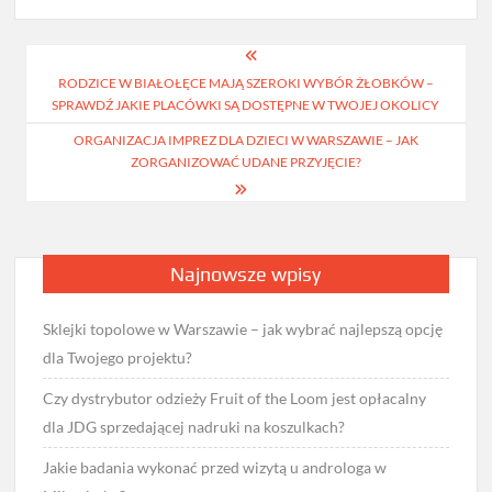
Nawigacja
RODZICE W BIAŁOŁĘCE MAJĄ SZEROKI WYBÓR ŻŁOBKÓW –
wpisu
SPRAWDŹ JAKIE PLACÓWKI SĄ DOSTĘPNE W TWOJEJ OKOLICY
ORGANIZACJA IMPREZ DLA DZIECI W WARSZAWIE – JAK
ZORGANIZOWAĆ UDANE PRZYJĘCIE?
Najnowsze wpisy
Sklejki topolowe w Warszawie – jak wybrać najlepszą opcję
dla Twojego projektu?
Czy dystrybutor odzieży Fruit of the Loom jest opłacalny
dla JDG sprzedającej nadruki na koszulkach?
Jakie badania wykonać przed wizytą u androloga w