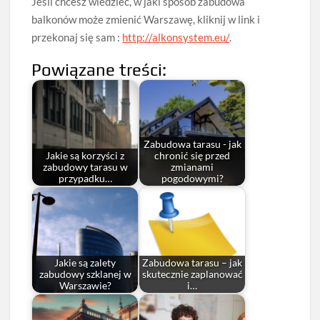
Jeśli chcesz wiedzieć, w jaki sposób zabudowa
balkonów może zmienić Warszawę, kliknij w link i
przekonaj się sam :
http://alkonsystem.eu/
.
Powiązane treści:
Zabudowa tarasu - jak
Jakie są korzyści z
chronić się przed
zabudowy tarasu w
zmianami
przypadku…
pogodowymi?
Jakie są zalety
Zabudowa tarasu – jak
zabudowy szklanej w
skutecznie zaplanować
Warszawie?
i…