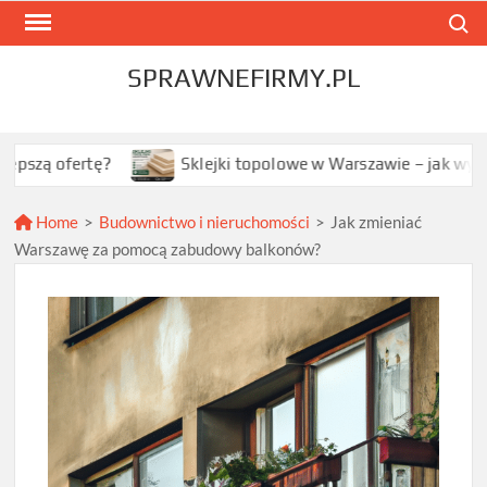
Skip
Search
to
content
SPRAWNEFIRMY.PL
tę?
Sklejki topolowe w Warszawie – jak wybrać najlepsz
Home
>
Budownictwo i nieruchomości
>
Jak zmieniać
Warszawę za pomocą zabudowy balkonów?