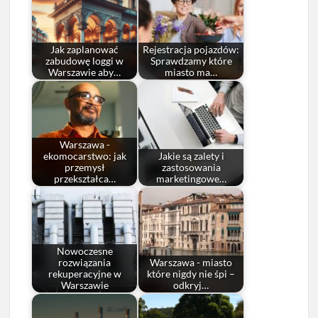
Jak zaplanować
Rejestracja pojazdów:
zabudowę loggi w
Sprawdzamy które
Warszawie aby…
miasto ma…
Warszawa -
ekomocarstwo: jak
Jakie są zalety i
przemysł
zastosowania
przekształca…
marketingowe…
Nowoczesne
rozwiązania
Warszawa - miasto
rekuperacyjne w
które nigdy nie śpi –
Warszawie
odkryj…