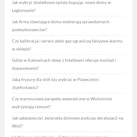
Jak wykryć dodatkowe opłaty kupując nowe domy w
Legionowie?
Jak firmy stawiające domy wybierają sprawdzonych
podwykonawców?
Czy kalibracja i serwis atest-gaz ograniczą fałszywe alarmy
w sklepie?
Gdzie w Katowicach sklep z fotelikami oferuje montaż i
dopasowanie?
Jaką fryzurę dla shih tzu wybrać w Piasecznie i
Józefosławiu?
Czy marmurowe parapety wewnętrzne w Wołominie
wytrzymają remont?
Jak zabezpieczyć zwierzęta domowe podczas deratyzacji na
Woli?