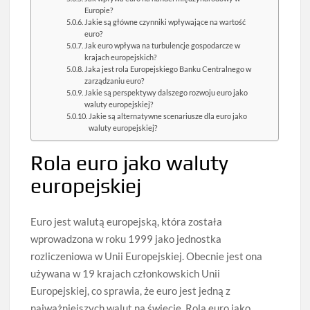
Europie?
Jakie są główne czynniki wpływające na wartość
euro?
Jak euro wpływa na turbulencje gospodarcze w
krajach europejskich?
Jaka jest rola Europejskiego Banku Centralnego w
zarządzaniu euro?
Jakie są perspektywy dalszego rozwoju euro jako
waluty europejskiej?
Jakie są alternatywne scenariusze dla euro jako
waluty europejskiej?
Rola euro jako waluty
europejskiej
Euro jest walutą europejską, która została
wprowadzona w roku 1999 jako jednostka
rozliczeniowa w Unii Europejskiej. Obecnie jest ona
używana w 19 krajach członkowskich Unii
Europejskiej, co sprawia, że euro jest jedną z
najważniejszych walut na świecie. Rola euro jako