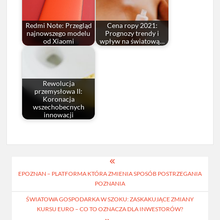
Redmi Note: Przegląd
Cena ropy 2021:
najnowszego modelu
Prognozy trendy i
od Xiaomi
wpływ na światową…
Rewolucja
przemysłowa II:
Koronacja
wszechobecnych
innowacji
Nawigacja
EPOZNAN – PLATFORMA KTÓRA ZMIENIA SPOSÓB POSTRZEGANIA
wpisu
POZNANIA
ŚWIATOWA GOSPODARKA W SZOKU: ZASKAKUJĄCE ZMIANY
KURSU EURO – CO TO OZNACZA DLA INWESTORÓW?