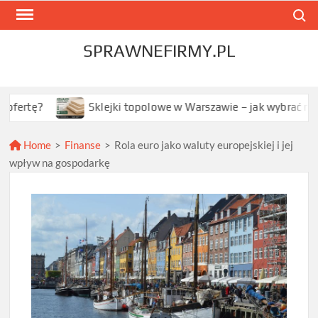
Skip
Search
to
content
SPRAWNEFIRMY.PL
Sklejki topolowe w Warszawie – jak wybrać najlepszą opcj
Home
>
Finanse
>
Rola euro jako waluty europejskiej i jej
wpływ na gospodarkę