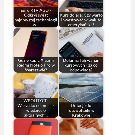
Euro RTV AGD -
Odkryj swiat
Kurs dolara: Czy warto
najnowszej technologii
inwestować w walutę
w…
amerykańską?
Gdzie kupić Xiaomi
Dolar na fali wahań
Redmi Note 6 Pro w
kursowych - za co
Warszawie?
odpowiada?
WPOLITYCE:
Wszystko co musisz
Dotacje do
wiedzieć o
fotowoltaiki w
aktualnych…
Krakowie