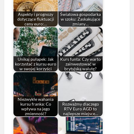
Aspekty i prognozy
Światowa gospodarka
dotyczące fluktuacji
w szoku: Zaskakujące
ceny euro:…
zmiany…
Unikaj pułapek: Jak
Kurs funta: Czy warto
korzystać z kursu euro
zainwestować w
w swojej korzyści
brytyjską walutę?
Niezwykłe wahania
kursu franka: Co
Rozważmy dlaczego
wpływa na jego
RTV Euro AGD to
zmienność?
najlepsze miejsce…