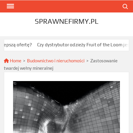
Skip
Search
to
content
SPRAWNEFIRMY.PL
 ofertę?
Czy dystrybutor odzieży Fruit of the Loom jest opłac
Home
>
Budownictwo i nieruchomości
>
Zastosowanie
twardej wełny mineralnej