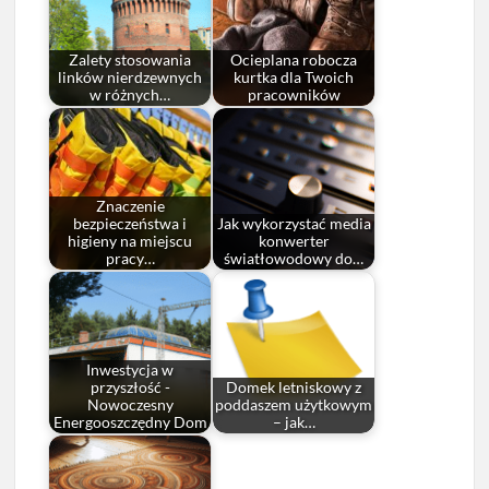
Zalety stosowania
Ocieplana robocza
linków nierdzewnych
kurtka dla Twoich
w różnych…
pracowników
Znaczenie
bezpieczeństwa i
Jak wykorzystać media
higieny na miejscu
konwerter
pracy…
światłowodowy do…
Inwestycja w
przyszłość -
Domek letniskowy z
Nowoczesny
poddaszem użytkowym
Energooszczędny Dom
– jak…