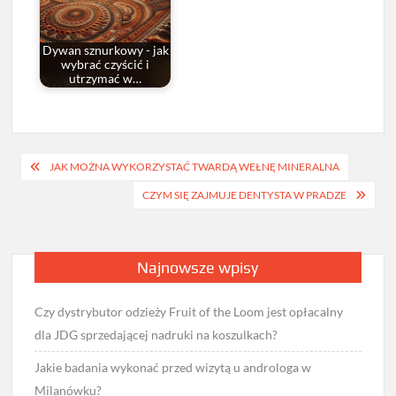
Dywan sznurkowy - jak
wybrać czyścić i
utrzymać w…
Nawigacja
JAK MOŻNA WYKORZYSTAĆ TWARDĄ WEŁNĘ MINERALNA
wpisu
CZYM SIĘ ZAJMUJE DENTYSTA W PRADZE
Najnowsze wpisy
Czy dystrybutor odzieży Fruit of the Loom jest opłacalny
dla JDG sprzedającej nadruki na koszulkach?
Jakie badania wykonać przed wizytą u androloga w
Milanówku?