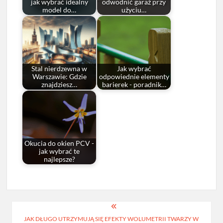
jak wybrać idealny
odwodnić garaż przy
model do…
użyciu…
Stal nierdzewna w
Jak wybrać
Warszawie: Gdzie
odpowiednie elementy
znajdziesz…
barierek - poradnik…
Okucia do okien PCV -
jak wybrać te
najlepsze?
Nawigacja
JAK DŁUGO UTRZYMUJĄ SIĘ EFEKTY WOLUMETRII TWARZY W