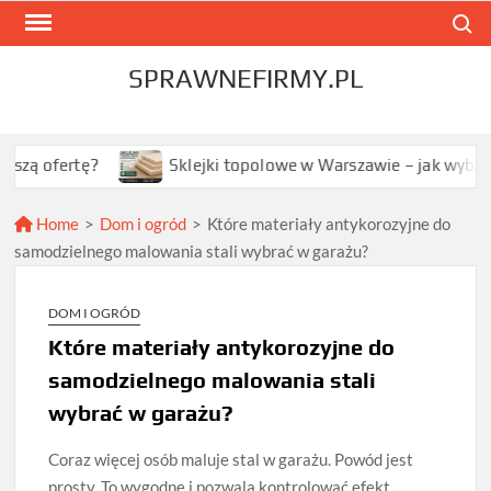
Skip
Search
to
content
SPRAWNEFIRMY.PL
ę?
Sklejki topolowe w Warszawie – jak wybrać najlepszą
Home
>
Dom i ogród
>
Które materiały antykorozyjne do
samodzielnego malowania stali wybrać w garażu?
DOM I OGRÓD
Które materiały antykorozyjne do
samodzielnego malowania stali
wybrać w garażu?
Coraz więcej osób maluje stal w garażu. Powód jest
prosty. To wygodne i pozwala kontrolować efekt.