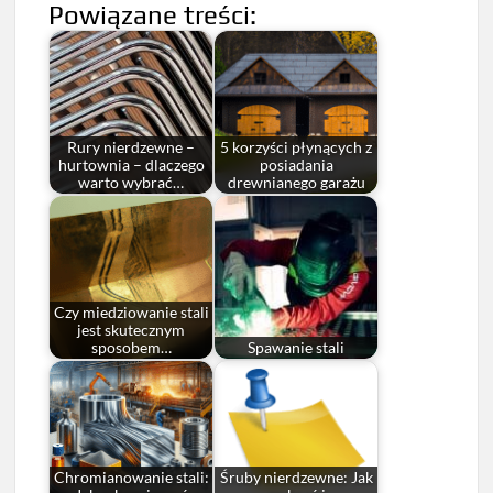
Powiązane treści:
Rury nierdzewne –
5 korzyści płynących z
hurtownia – dlaczego
posiadania
warto wybrać…
drewnianego garażu
Czy miedziowanie stali
jest skutecznym
sposobem…
Spawanie stali
Chromianowanie stali:
Śruby nierdzewne: Jak