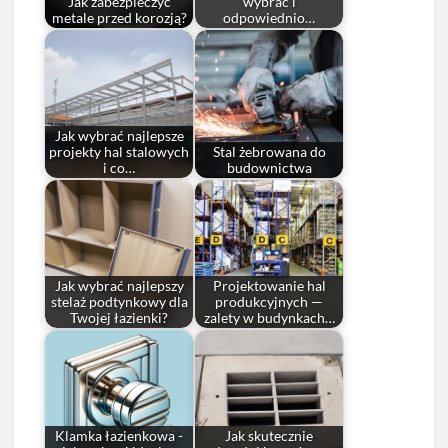
Jak zabezpieczyć
wybrać i
metale przed korozją?
odpowiednio…
Jak wybrać najlepsze
projekty hal stalowych
Stal żebrowana do
i co…
budownictwa
Jak wybrać najlepszy
Projektowanie hal
stelaż podtynkowy dla
produkcyjnych —
Twojej łazienki?
zalety w budynkach…
Klamka łazienkowa -
Jak skutecznie