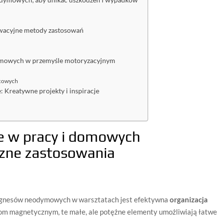
odymowych, aby unikać uszkodzeń i wypadków
acyjne metody zastosowań
ymowych w przemyśle motoryzacyjnym
lcowych
 Kreatywne projekty i inspiracje
 w pracy i domowych
czne zastosowania
agnesów neodymowych w warsztatach jest efektywna
organizacja
iom magnetycznym, te małe, ale potężne elementy umożliwiają łatwe 