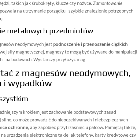
zi, takich jak śrubokręty, klucze czy nożyce.
Zamontowanie
pozwala na utrzymanie porządku i szybkie znalezienie potrzebnych
ę.
nie metalowych przedmiotów
gnesów neodymowych jest
podnoszenie i przenoszenie ciężkich
owej siły magnetycznej, magnesy te mogą być używane do manipulacj
ch i na budowach. Wystarczy przyłożyć mag
ystać z magnesów neodymowych,
ń i wypadków
szystkim
ważniejszym krokiem jest zachowanie podstawowych zasad
silne, co może prowadzić do nieoczekiwanych i niebezpiecznych
awice ochronne
, aby zapobiec przytrzaśnięciu palców. Pamiętaj także,
 urządzenia elektroniczne takie jak telefony, karty kredytowe czy