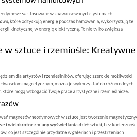
ci systemów hamulcowych
neodymowe są stosowane w zaawansowanych systemach
cowe
, które odzyskują energię podczas hamowania, wykorzystują te
gii kinetycznej w energię elektryczną. To nie tylko zwiększa
 sztuce i rzemiośle: Kreatywne
dziem dla artystów i rzemieślników, oferując szerokie możliwości
ściwościom magnetycznym, można je wykorzystać do różnorodnych
w
, które mogą wzbogacić Twoje prace artystyczne i rzemieślnicze.
razów
sowań magnesów neodymowych w sztuce jest tworzenie magnetyczny
e i wielokrotne zmiany wyświetlania dzieł sztuki
, bez koniecznośc
, co jest szczególnie przydatne w galeriach i przestrzeniach