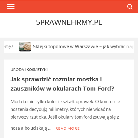
Skip
Search
to
content
SPRAWNEFIRMY.PL
Sklejki topolowe w Warszawie – jak wybrać najlepszą opcj
URODA I KOSMETYKI
Jak sprawdzić rozmiar mostka i
zauszników w okularach Tom Ford?
Moda to nie tylko kolor i kształt oprawek. O komforcie
noszenia decydują milimetry, których nie widać na
pierwszy rzut oka. Jeśli okulary tom ford zsuwają się z
nosa albo uciskają …
READ MORE