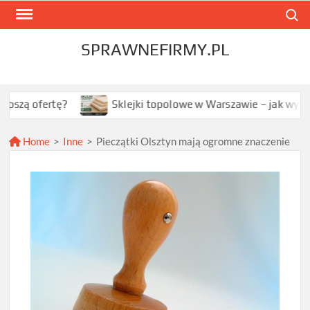
Skip
Search
to
content
SPRAWNEFIRMY.PL
ertę?
Sklejki topolowe w Warszawie – jak wybrać najle
Home
>
Inne
>
Pieczątki Olsztyn mają ogromne znaczenie