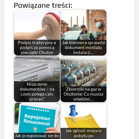
Powiązane treści:
Podpis tradycyjny a
Jak kierowca sprawdzi
podpis za pomocą
dokument montażu
pieczątki Olsztyn
instalacji…
Niszczenie
dokumentów – na
Zbiorniki na gaz w
czym polega cały
Olsztynie: Co musisz
proces?
wiedzieć…
Jak zgłosić miejsce
Jak przygotować się do
pobytu po