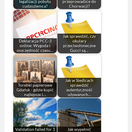
legalizacji pobytu
przeprowadzce do
cudzoziemca?
Chorwacji?
Jak sprawdzić, czy
Deklaracja PCC-3
okulary
online: Wygoda i
przeciwsłoneczne
oszczędność czasu…
Gucci są…
Jak w Siedlcach
Torebki papierowe
sprawdzić
Gdańsk - gdzie kupić
autentyczność
najlepsze i…
używanych…
Validation failed for 1
Jak wypełnić