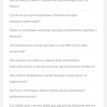
Gdyni?
Czy firma przeprowadzkowa z Mokotowa daje
ubezpieczenie mebli?
Gdzie w Grodzisku wykonać plastykę wędzidełka napletka u
dziecka?
Jak bezpiecznie usunąć gniazdo os we Włochach jako
właściciel?
Jak wybrać warsztat na regenerację siłowników
hydraulicznych w Szczecinie przy ograniczonym budżecie?
Jak wykryć dodatkowe opłaty kupując nowe domy w
Legionowie?
Jak firmy stawiające domy wybierają sprawdzonych
podwykonawców?
Czy kalibracja i serwis atest-gaz ograniczą fałszywe alarmy