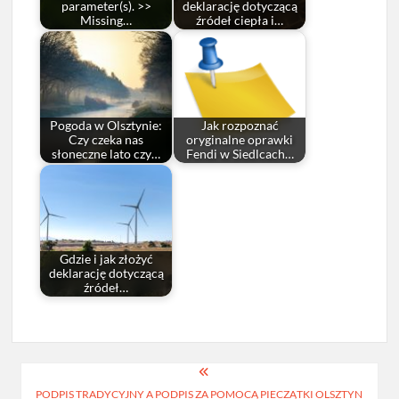
parameter(s). >>
deklarację dotyczącą
Missing…
źródeł ciepła i…
Pogoda w Olsztynie:
Jak rozpoznać
Czy czeka nas
oryginalne oprawki
słoneczne lato czy…
Fendi w Siedlcach…
Gdzie i jak złożyć
deklarację dotyczącą
źródeł…
Nawigacja
PODPIS TRADYCYJNY A PODPIS ZA POMOCĄ PIECZĄTKI OLSZTYN